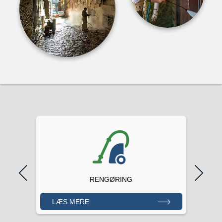
RENGØRING​
LÆS MERE
LÆ